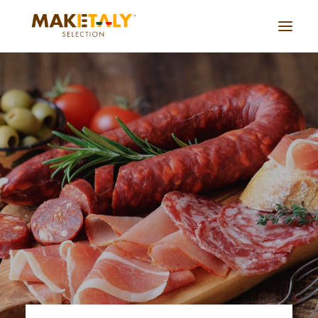
Azienda
Progetti
Accordi
Servizi
Journal
Lavora con noi
Cina live
CONTATTACI