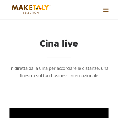
Azienda
Cina
live
Progetti
Accordi
Servizi
In diretta dalla Cina per accorciare le distanze, una
Journal
finestra sul tuo business internazionale
Lavora con noi
Cina live
CONTATTACI