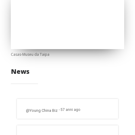
Casas-Museu da Taipa
News
- 57 anni ago
@Young China Biz