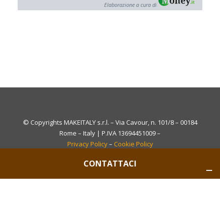
Elaborazione a cura di
© Copyrights MAKEITALY s.r.l. – Via Cavour, n. 101/8 – 00184
Rome – Italy | P.IVA 13694451009 –
Privacy Policy
–
Cookie Policy
CONTATTACI
Le tue preferenze relative alla privacy
Informativa sulla raccolta