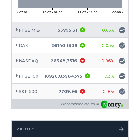
20/07 - 07:00
23/07 - 09:00
29/07 - 12:00
06/08 - 07:00
FTSE MIB
53795,31
0,65%
DAX
26140,1309
0,05%
NASDAQ
26348,3516
-0,06%
FTSE 100
10920,83984375
0,3%
S&P 500
7709,96
-0,18%
Elaborazione a cura di
VALUTE