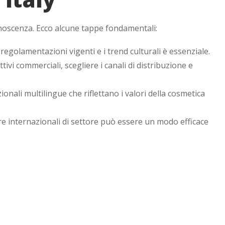
onoscenza. Ecco alcune tappe fondamentali:
egolamentazioni vigenti e i trend culturali è essenziale.
ttivi commerciali, scegliere i canali di distribuzione e
nali multilingue che riflettano i valori della cosmetica
re internazionali di settore può essere un modo efficace
ecifiche normative, dal packaging all’etichettatura fino
ll’Export di