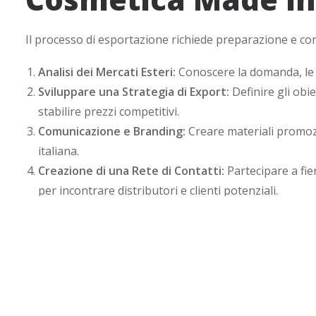
Il processo di esportazione richiede preparazione e c
Analisi dei Mercati Esteri:
Conoscere la domanda, le r
Sviluppare una Strategia di Export:
Definire gli obie
stabilire prezzi competitivi.
Comunicazione e Branding:
Creare materiali promozio
italiana.
Creazione di una Rete di Contatti:
Partecipare a fie
per incontrare distributori e clienti potenziali.
Rispetto delle Normative:
Ogni mercato ha le sue sp
alle formula dei prodotti.
Sfide e Soluzioni ne
Cosmetica