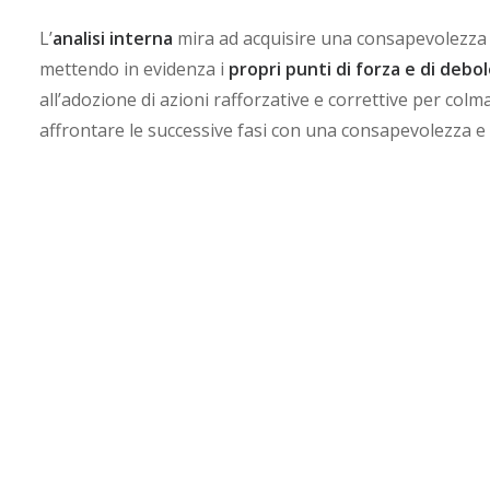
L’
analisi interna
mira ad acquisire una consapevolezza ci
mettendo in evidenza i
propri punti di forza e di debo
all’adozione di azioni rafforzative e correttive per col
affrontare le successive fasi con una consapevolezza e 
L’
analisi esterna
ha come obiettivo quello di studiare e 
utilizzate dai competitor e quello di selezionare i merca
l’azienda.
La fase delle
pianificazione strategica
è quella atta ad
obiettivi, a definirne la misurabilità ed a renderne l’ou
riferimento, definizione strategie di entrata, definizion
promozione).
Attività operative