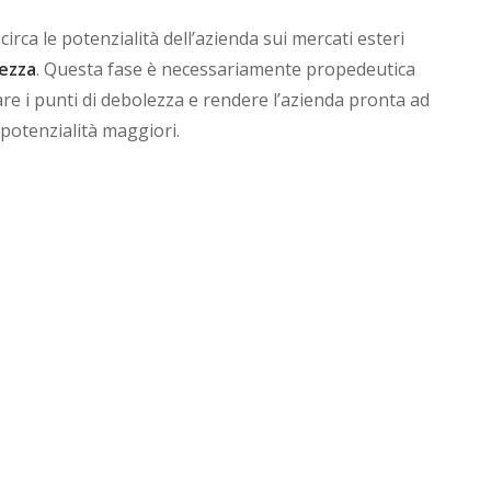
rca le potenzialità dell’azienda sui mercati esteri
lezza
. Questa fase è necessariamente propedeutica
mare i punti di debolezza e rendere l’azienda pronta ad
potenzialità maggiori.
comprendere il settore di riferimento, le strategie
ti esteri con il meglior profilo rischio/opportunità per
 orientare il progetto, a circoscriverne perimetro ed
tcome aderente con la realtà aziendale e con il mercato di
e del Piano Estero (concorrenza, canali, pricing, prodotti,