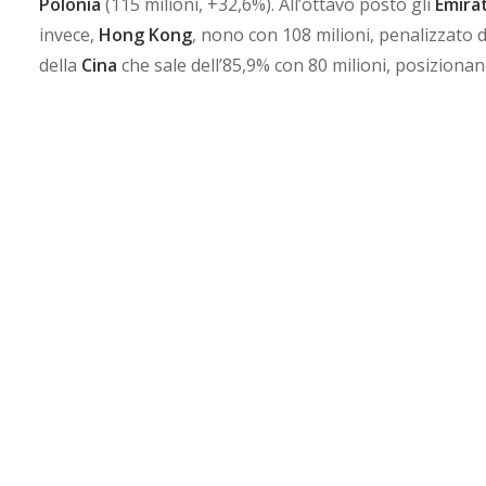
Polonia
(115 milioni, +32,6%). All’ottavo posto gli
Emirat
invece,
Hong Kong
, nono con 108 milioni, penalizzato da
della
Cina
che sale dell’85,9% con 80 milioni, posizionand
importatori di cosmetica made in Italy.
Da notare che questa classifica ha meramente un valore 
primo semestre. Interessante sarà il confronto di questi
Paesi maggiorment
Altri Paesi meritano menzione per il loro particolare d
cosmetico. Se si considera il periodo 2011-2021 emerge
38,1% e per l’
India
+16,5%. Paese quest’ultimo che sta d
della cosmesi. Affermazione confermata dall’interesse 
prima manifestazione fieristica internazionale della cos
stata quotata a
1.080 miliardi di INR dal 2020
, con un
tr