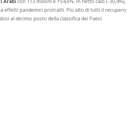
i Arabi
con 113 milioni e +54,6%. In netto calo (-30,4%),
 effetti pandemici protratti. Più alto di tutti il recupero
osi al decimo posto della classifica dei Paesi
provvisorio in quanto basata sui dati parziali sul
 dati con quelli del consuntivo 2022.
e dinamici
inamismo e crescente attenzione verso il settore
 una crescita media annuale a doppia cifra, per la
Cina
+
iventando particolarmente appetibile per l‘industria
del Cosmoprof verso Paese che ha visto nel 2018 della
metica nella capitale. L’industria cosmetica indiana è
end di crescita del 6,8%
su base annua.