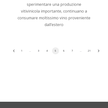
sperimentare una produzione
vitivinicola importante, continuano a
consumare moltissimo vino proveniente
dall’estero
1
…
3
4
5
6
7
…
21