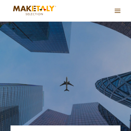
Azienda
Progetti
Accordi
Servizi
Journal
Lavora con noi
Cina live
CONTATTACI