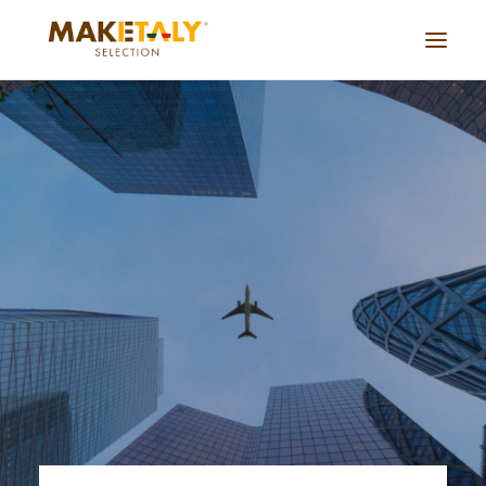
Azienda
Progetti
Accordi
Servizi
Journal
Lavora con noi
Cina live
CONTATTACI