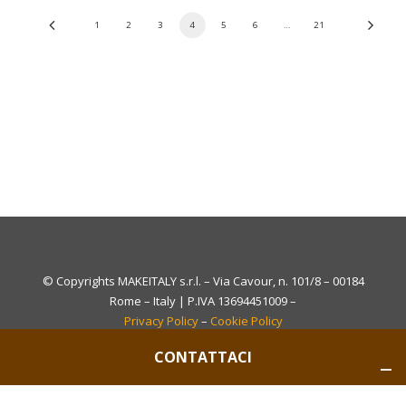
1
2
3
4
5
6
…
21
© Copyrights MAKEITALY s.r.l. – Via Cavour, n. 101/8 – 00184
Rome – Italy | P.IVA 13694451009 –
Privacy Policy
–
Cookie Policy
CONTATTACI