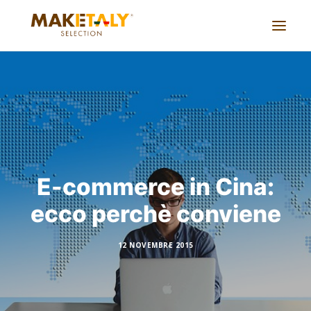
Azienda
Progetti
Accordi
Servizi
E-commerce in Cina:
Journal
ecco perchè conviene
Lavora con noi
Cina live
12 NOVEMBRE 2015
CONTATTACI