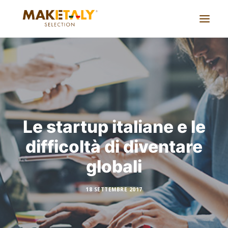
Azienda
Progetti
Accordi
Servizi
Le startup italiane e le
Journal
difficoltà di diventare
Lavora con noi
globali
Cina live
18 SETTEMBRE 2017
CONTATTACI